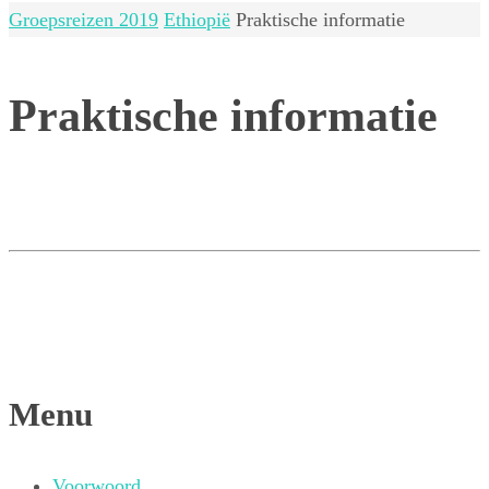
Home
Groepsreizen 2019
Ethiopië
Praktische informatie
Praktische informatie
Menu
Voorwoord