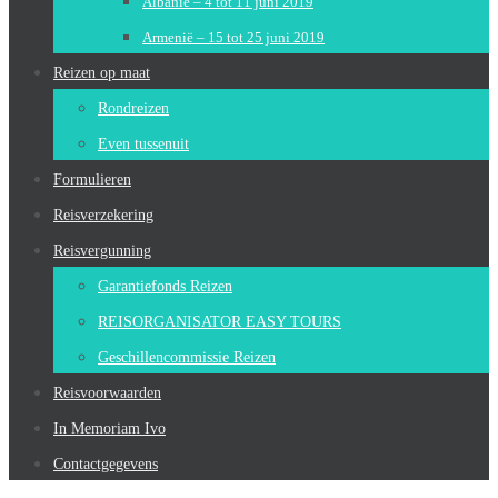
Albanië – 4 tot 11 juni 2019
Armenië – 15 tot 25 juni 2019
Reizen op maat
Rondreizen
Even tussenuit
Formulieren
Reisverzekering
Reisvergunning
Garantiefonds Reizen
REISORGANISATOR EASY TOURS
Geschillencommissie Reizen
Reisvoorwaarden
In Memoriam Ivo
Contactgegevens