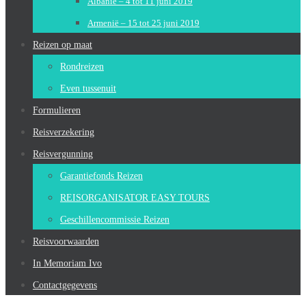
Albanië – 4 tot 11 juni 2019
Armenië – 15 tot 25 juni 2019
Reizen op maat
Rondreizen
Even tussenuit
Formulieren
Reisverzekering
Reisvergunning
Garantiefonds Reizen
REISORGANISATOR EASY TOURS
Geschillencommissie Reizen
Reisvoorwaarden
In Memoriam Ivo
Contactgegevens