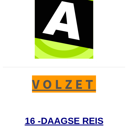
V O L Z E T
16 -DAAGSE REIS