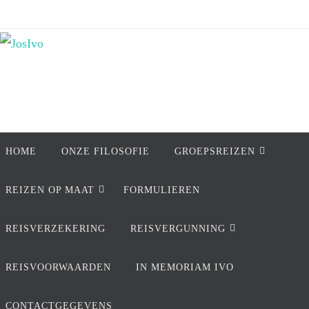
Ga
naar
de
inhoud
Ga
HOME
ONZE FILOSOFIE
GROEPSREIZEN
naar
de
REIZEN OP MAAT
FORMULIEREN
inhoud
REISVERZEKERING
REISVERGUNNING
REISVOORWAARDEN
IN MEMORIAM IVO
CONTACTGEGEVENS