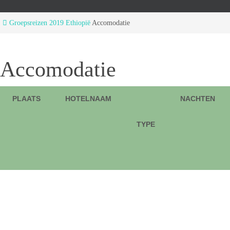
Home
Groepsreizen 2019
Ethiopië
Accomodatie
Accomodatie
PLAATS
HOTELNAAM
NACHTEN
TYPE