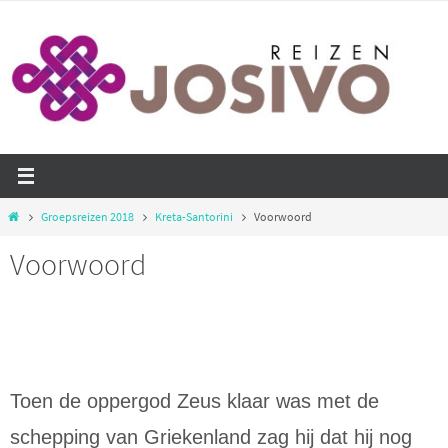
Ga
naar
de
inhoud
Home
Groepsreizen 2018
Kreta-Santorini
Voorwoord
Voorwoord
Toen de oppergod Zeus klaar was met de
schepping van Griekenland zag hij dat hij nog