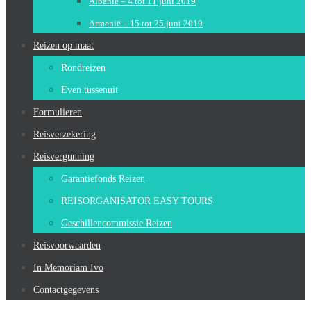
Albanië – 4 tot 11 juni 2019
Armenië – 15 tot 25 juni 2019
Reizen op maat
Rondreizen
Even tussenuit
Formulieren
Reisverzekering
Reisvergunning
Garantiefonds Reizen
REISORGANISATOR EASY TOURS
Geschillencommissie Reizen
Reisvoorwaarden
In Memoriam Ivo
Contactgegevens