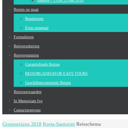
Armenië – 15 tot 25 juni 2019
Reizen op maat
Rondreizen
Even tussenuit
Formulieren
Reisverzekering
Reisvergunning
Garantiefonds Reizen
REISORGANISATOR EASY TOURS
Geschillencommissie Reizen
Reisvoorwaarden
In Memoriam Ivo
Contactgegevens
Home
Groepsreizen 2018
Kreta-Santorini
Reisschema