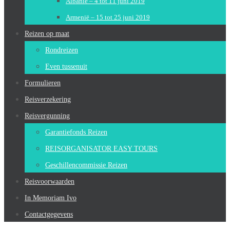
Albanië – 4 tot 11 juni 2019
Armenië – 15 tot 25 juni 2019
Reizen op maat
Rondreizen
Even tussenuit
Formulieren
Reisverzekering
Reisvergunning
Garantiefonds Reizen
REISORGANISATOR EASY TOURS
Geschillencommissie Reizen
Reisvoorwaarden
In Memoriam Ivo
Contactgegevens