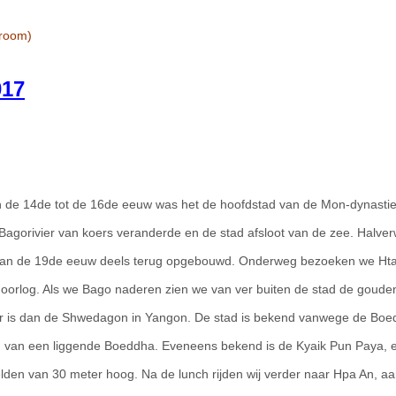
 room)
017
 de 14de tot de 16de eeuw was het de hoofdstad van de Mon-dynastie
 Bagorivier van koers veranderde en de stad afsloot van de zee. Halve
 van de 19de eeuw deels terug opgebouwd. Onderweg bezoeken we Ht
oorlog. Als we Bago naderen zien we van ver buiten de stad de goude
r is dan de Shwedagon in Yangon. De stad is bekend vanwege de Boe
d van een liggende Boeddha. Eveneens bekend is de Kyaik Pun Paya, 
lden van 30 meter hoog. Na de lunch rijden wij verder naar Hpa An, a