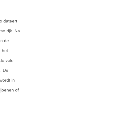
x dateert
se rijk. Na
an de
n het
de vele
a. De
wordt in
ljoenen of