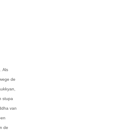
. Als
rwege de
aukkyan,
n stupa
ddha van
een
an de