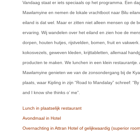
Vandaag staat er iets speciaals op het programma. Een dag
Mawlamyine en nemen de lokale vrachtboot naar Bilu eiland i
eiland is dat wel. Maar er zitten niet alleen mensen op de
ervaring. Wij wandelen over het eiland en zien hoe de mensen
dorpen, houten hutjes, rijstvelden, bomen, fruit en vakwerk
kokosvezels, geweven kleden, krijttabletten, allemaal handg
producten te maken. We lunchen in een klein restaurantje.
Mawlamyine genieten we van de zonsondergang bij de Kyai
plaats, waar Kipling in zijn “Road to Mandalay” schreef: “By 
and I know she thinks o’ me”.
Lunch in plaatselijk restaurant
Avondmaal in Hotel
Overnachting in Attran Hotel of gelijkwaardig (superior roo