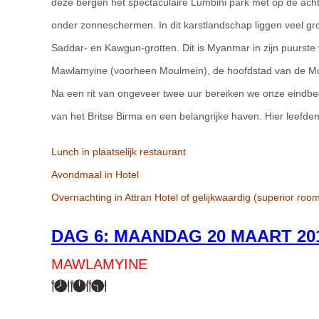
deze bergen het spectaculaire Lumbini park met op de ac
onder zonneschermen. In dit karstlandschap liggen veel gr
Saddar- en Kawgun-grotten. Dit is Myanmar in zijn puurste 
Mawlamyine (voorheen Moulmein), de hoofdstad van de Mon
Na een rit van ongeveer twee uur bereiken we onze eindb
van het Britse Birma en een belangrijke haven. Hier leefde
Lunch in plaatselijk restaurant
Avondmaal in Hotel
Overnachting in Attran Hotel of gelijkwaardig (superior roo
DAG 6: MAANDAG
20 MAART 20
MAWLAMYINE