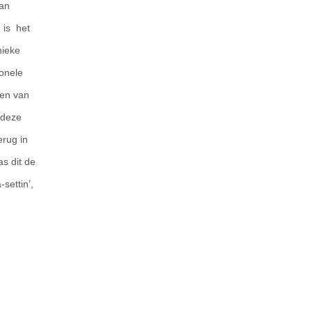
van
 is het
nieke
ionele
ten van
 deze
erug in
s dit de
settin’,