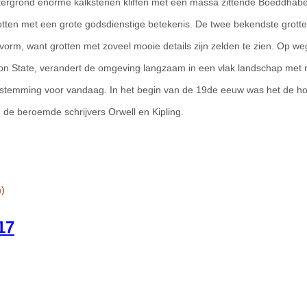
htergrond enorme kalkstenen kliffen met een massa zittende Boeddhab
otten met een grote godsdienstige betekenis. De twee bekendste grotte
vorm, want grotten met zoveel mooie details zijn zelden te zien. Op we
 State, verandert de omgeving langzaam in een vlak landschap met ri
estemming voor vandaag. In het begin van de 19de eeuw was het de h
n de beroemde schrijvers Orwell en Kipling.
m)
17