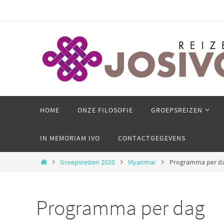
Ga
naar
de
inhoud
Ga
HOME
ONZE FILOSOFIE
GROEPSREIZEN
naar
de
IN MEMORIAM IVO
CONTACTGEGEVENS
inhoud
Home
Groepsreizen 2020
Myanmar
Programma per d
Programma per dag