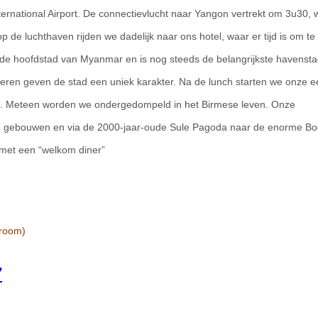
ernational Airport. De connectievlucht naar Yangon vertrekt om 3u30,
 de luchthaven rijden we dadelijk naar ons hotel, waar er tijd is om te 
de hoofdstad van Myanmar en is nog steeds de belangrijkste havensta
meren geven de stad een uniek karakter. Na de lunch starten we onze e
ng. Meteen worden we ondergedompeld in het Birmese leven. Onze
le gebouwen en via de 2000-jaar-oude Sule Pagoda naar de enorme B
f met een “welkom diner”
 room)
7