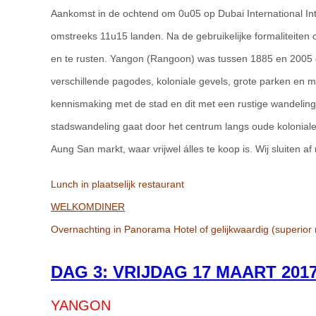
Aankomst in de ochtend om 0u05 op Dubai International Int
omstreeks 11u15 landen. Na de gebruikelijke formaliteiten op
en te rusten. Yangon (Rangoon) was tussen 1885 en 2005 
verschillende pagodes, koloniale gevels, grote parken en 
kennismaking met de stad en dit met een rustige wandeli
stadswandeling gaat door het centrum langs oude kolonia
Aung San markt, waar vrijwel álles te koop is. Wij sluiten a
Lunch in plaatselijk restaurant
WELKOMDINER
Overnachting in Panorama Hotel of gelijkwaardig (superior
DAG 3: VRIJDAG 17
M
AART
201
YANGON