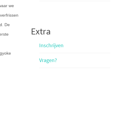
 waar we
verfrissen
d. De
Extra
erste
Inschrijven
ogyoke
Vragen?