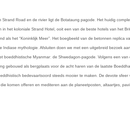
n Strand Road en de rivier ligt de Botataung pagode. Het huidig comple
het koloniale Strand Hotel, ooit een van de beste hotels van het Brit
d als het “Koninklijk Meer”. Het boegbeeld van de betonnen replica v
 de Indiase mythologie. Afsluiten doen we met een uitgebreid bezoek aa
et boeddhistische Myanmar: de Shwedagon-pagode. Volgens een van 
ling gebouwd als bergplaats voor de acht haren van de laatste Boeddh
ddhistisch bedevaartsoord steeds mooier te maken. De devote sfeer 
die komen offeren en mediteren aan de planeetposten, altaartjes, pavi