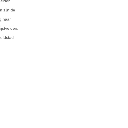
eelden
n zijn de
g naar
jstvelden.
oofdstad