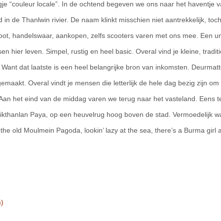
je “couleur locale”. In de ochtend begeven we ons naar het haventje 
n de Thanlwin rivier. De naam klinkt misschien niet aantrekkelijk, toch
 boot, handelswaar, aankopen, zelfs scooters varen met ons mee. Een u
 hier leven. Simpel, rustig en heel basic. Overal vind je kleine, tradit
. Want dat laatste is een heel belangrijke bron van inkomsten. Deurmat
emaakt. Overal vindt je mensen die letterlijk de hele dag bezig zijn om
 Aan het eind van de middag varen we terug naar het vasteland. Eens t
kthanlan Paya, op een heuvelrug hoog boven de stad. Vermoedelijk wa
the old Moulmein Pagoda, lookin’ lazy at the sea, there’s a Burma girl a-
m)