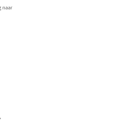
g naar
,