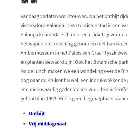
Vandaag verlaten we Litouwen. Na het ontbijt rij
vissersdorp Palanga. Deze toeristenstad is een v
Palanga kenmerkt zich door een cirkel, gevormd do
het wapen ook rekening gehouden met barnsteen, 
Ambermuseum in het Paleis van Graaf Tyszkiewwic
en planten bewaard zijn. Ook het Botanische pa
Na de lunch maken we een wandeling over de Birut
nog naar de Kruisenheuvel, een indrukwekkende p
een merkwaardig gedenkteken voor de slachtoffers
gebracht in 1993. Het is geen begraafplaats maar
Ontbijt
Vrij middagmaal