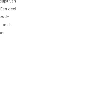
lijst van
 Een deel
mooie
eum is.
het