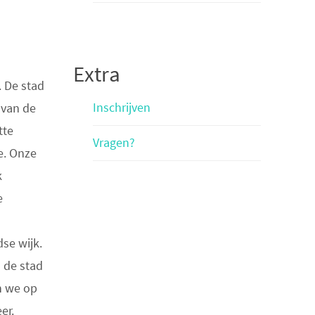
Extra
. De stad
Inschrijven
 van de
tte
Vragen?
e. Onze
k
e
dse wijk.
 de stad
n we op
er.