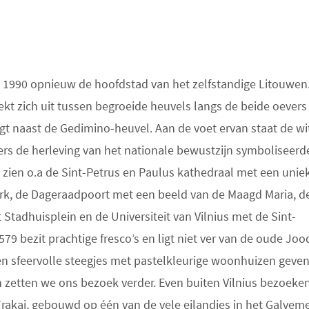
s 1990 opnieuw de hoofdstad van het zelfstandige Litouwen
 zich uit tussen begroeide heuvels langs de beide oevers
gt naast de Gedimino-heuvel. Aan de voet ervan staat de wi
wers de herleving van het nationale bewustzijn symboliseerd
 zien o.a de Sint-Petrus en Paulus kathedraal met een unie
erk, de Dageraadpoort met een beeld van de Maagd Maria, d
 Stadhuisplein en de Universiteit van Vilnius met de Sint-
579 bezit prachtige fresco’s en ligt niet ver van de oude Joo
n sfeervolle steegjes met pastelkleurige woonhuizen geven
 zetten we ons bezoek verder. Even buiten Vilnius bezoeke
akai, gebouwd op één van de vele eilandjes in het Galveme