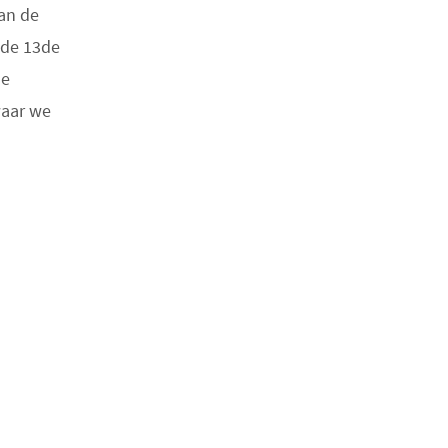
an de
 de 13de
de
waar we