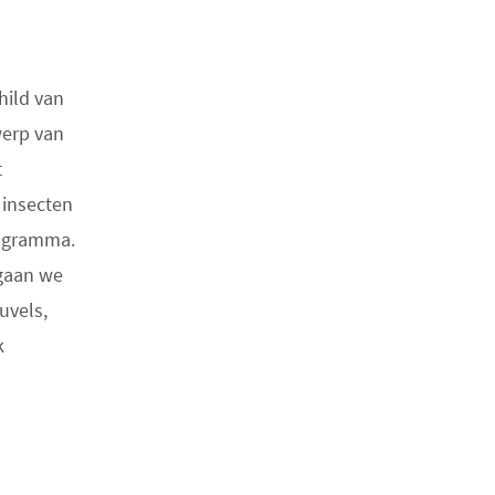
hild van
werp van
t
 insecten
rogramma.
 gaan we
uvels,
k