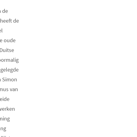
n de
 heeft de
el
de oude
Duitse
oormalig
ngelegde
an Simon
hmus van
eide
jwerken
mming
ong