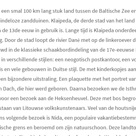
 een smal 100 km lang stuk land tussen de Baltische Zee e
eindeloze zandduinen. Klaipeda, de derde stad van het land
 de 13de eeuw in gebruik is. Lange tijd is Klaipeda onderde
g. Door de stad loopt de rivier Danė met op de linkeroever 
uwd in de klassieke schaakbordindeling van de 17e-eeuwse 
n verschillende stijlen: een neogotisch postkantoor, een v
 en vele gebouwen in Duitse stijl. De met kinderkopjes aa
en bijzondere uitstraling. Een plaquette met het portret v
n Dach, die hier werd geboren. Daarna bezoeken we de Ist
ė voor een bezoek aan de Heksenheuvel. Deze met bos begro
staan van Litouwse volkskunstenaars. Veel van de houtsni
Ons volgende bezoek is Nida, een populaire vakantiebeste
sische grens en beroemd om zijn natuurschoon. Deze landt