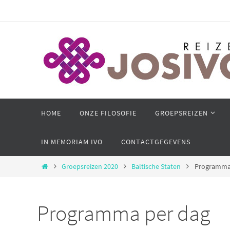
Ga
naar
de
inhoud
Ga
HOME
ONZE FILOSOFIE
GROEPSREIZEN
naar
de
IN MEMORIAM IVO
CONTACTGEGEVENS
inhoud
Home
Groepsreizen 2020
Baltische Staten
Programma
Programma per dag