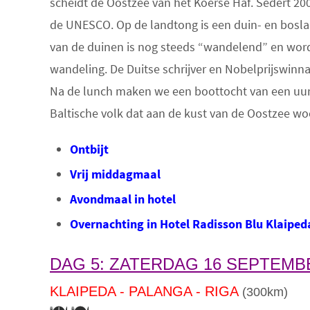
scheidt de Oostzee van het Koerse Haf. Sedert 200
de UNESCO. Op de landtong is een duin- en bosla
van de duinen is nog steeds “wandelend” en word
wandeling. De Duitse schrijver en Nobelprijswin
Na de lunch maken we een boottocht van een uur 
Baltische volk dat aan de kust van de Oostzee wo
On
t
bijt
Vrij middagmaal
Avondmaal in hotel
Overnachting in Hotel Radisson Blu Klaiped
DAG 5: ZATERDAG 16 SEPTEMB
KLAIPEDA - PALANGA - RIGA
(300km)