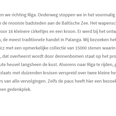
den we richting Riga. Onderweg stoppen we in het voormalig
an de mooiste badsteden aan de Baltische Zee. Het wapensc
or 16 kleinere cirkeltjes en een kroon. Er werd bij het ont
de meest traditionele handel in Palanga. Wij bezoeken he
z met een opmerkelijke collectie van 15000 stenen waarin
rk, dat overheerst wordt door dennenbomen staat op het p
e heuvel langsheen de kust. Alvorens naar Riga te rijden,
laats met duizenden kruisen verspreid over twee kleine he
 van alle vervolgingen. Zelfs de paus heeft hier een bezoe
 een gedenkplek.