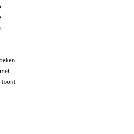
n
e
e
zoeken
 met
 toont