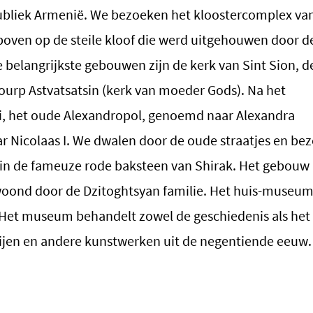
publiek Armenië. We bezoeken het kloostercomplex va
oven op de steile kloof die werd uitgehouwen door d
e belangrijkste gebouwen zijn de kerk van Sint Sion, d
ourp Astvatsatsin (kerk van moeder Gods).
Na het
i, het oude Alexandropol, genoemd naar Alexandra
r Nicolaas I. We dwalen door de oude straatjes en be
in de fameuze rode baksteen van Shirak. Het gebouw
woond door de
Dzitoghtsyan
familie. Het huis-museum
Het
mu
seum
behandelt
zowel
de
geschiedenis
als
het
ijen
en
andere
kunst
werken uit de negentiende eeuw.