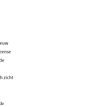
 eeuw
meense
 de
h zicht
n
 de