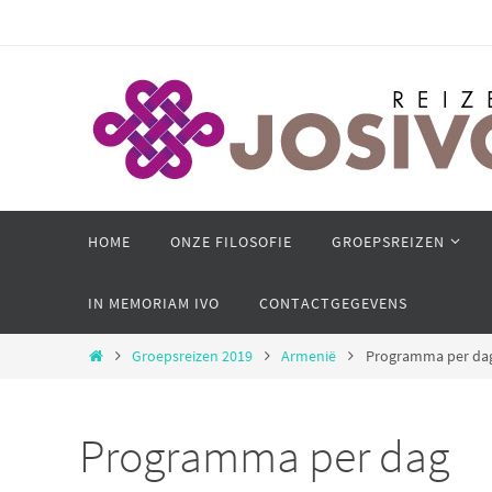
Ga
naar
de
inhoud
Ga
HOME
ONZE FILOSOFIE
GROEPSREIZEN
naar
de
IN MEMORIAM IVO
CONTACTGEGEVENS
inhoud
Home
Groepsreizen 2019
Armenië
Programma per da
Programma per dag