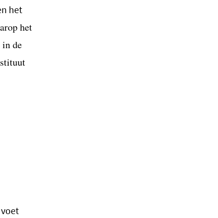
en het
arop het
 in de
stituut
 voet