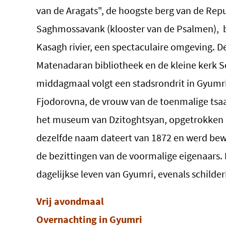
van de Aragats", de hoogste berg van de Re
Saghmossavank (klooster van de Psalmen),
b
Kasagh rivier, een spectaculaire omgeving. D
Matenadaran bibliotheek en de kleine kerk S
middagmaal volgt een stadsrondrit in Gyumr
Fjodorovna, de vrouw van de toenmalige tsaa
het museum van Dzitoghtsyan, opgetrokken 
dezelfde naam dateert van 1872 en werd be
de bezittingen van de voormalige eigenaars.
dagelijkse
leven
van
Gyumri
,
evenals
schilder
Vrij avondmaal
Overnachting in
Gyumri