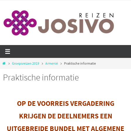
Ga
naar
de
inhoud
Home
Groepsreizen 2019
Armenië
Praktische informatie
Praktische informatie
OP DE VOORREIS VERGADERING
KRIJGEN DE DEELNEMERS EEN
UITGEBREIDE
BUNDEL MET ALGEMENE