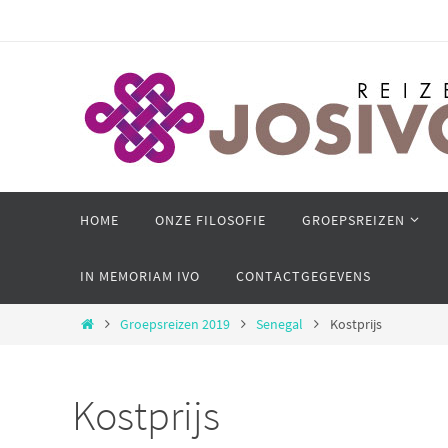
Ga
naar
de
inhoud
Ga
HOME
ONZE FILOSOFIE
GROEPSREIZEN
naar
de
IN MEMORIAM IVO
CONTACTGEGEVENS
inhoud
Home
Groepsreizen 2019
Senegal
Kostprijs
Kostprijs