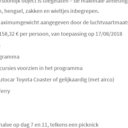
soonlijk object is toegelaten – de maximale afmetin
m, hengsel, zakken en wieltjes inbegrepen.
t maximumgewicht aangegeven door de luchtvaartmaat
158,32 € per persoon, van toepassing op 17/08/2018
n
rogramma
cursies voorzien in het programma
utocar Toyota Coaster of gelijkaardig
(met airco)
ferry
alve op dag 7 en 11, telkens een picknick