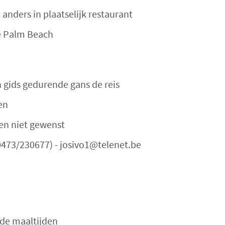
 anders in plaatselijk restaurant
Le Palm Beach
n gids gedurende gans de reis
sen
ien niet gewenst
0473/230677) - josivo1@telenet.be
 de maaltijden