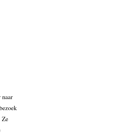
 naar
 bezoek
. Ze
e