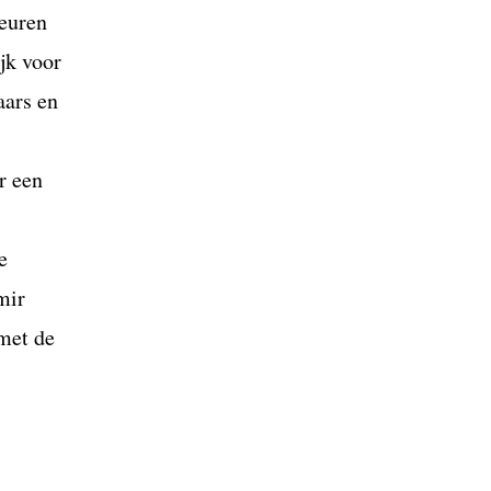
beuren
jk voor
aars en
r een
e
mir
 met de