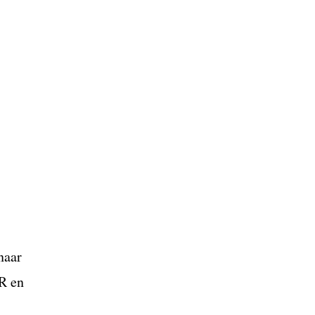
naar
SR en