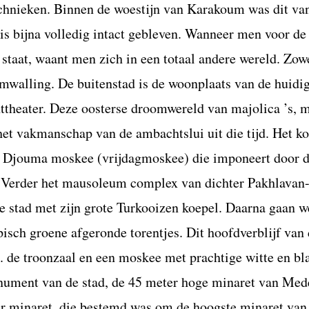
technieken. Binnen de woestijn van Karakoum was dit va
is bijna volledig intact gebleven. Wanneer men voor de
taat, waant men zich in een totaal andere wereld. Zow
 omwalling. De buitenstad is de woonplaats van de huidi
httheater. Deze oosterse droomwereld van majolica ’s, 
 het vakmanschap van de ambachtslui uit die tijd. Het k
e Djouma moskee (vrijdagmoskee) die imponeert door 
. Verder het mausoleum complex van dichter Pakhlavan
 stad met zijn grote Turkooizen koepel. Daarna gaan w
isch groene afgeronde torentjes. Dit hoofdverblijf van
. de troonzaal en een moskee met prachtige witte en b
ument van de stad, de 45 meter hoge minaret van Med
r minaret, die bestemd was om de hoogste minaret van