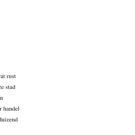
at rust
ze stad
en
r handel
fduizend