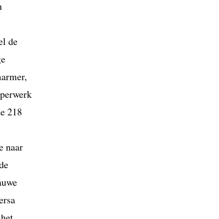
n
el de
ge
marmer,
operwerk
de 218
-
e naar
 de
lauwe
ersa
 het