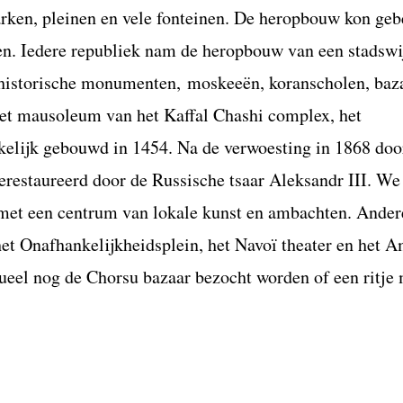
rken, pleinen en vele fonteinen. De heropbouw kon ge
ten. Iedere republiek nam de heropbouw van een stadswi
 historische monumenten, moskeeën, koranscholen, baz
het mausoleum van het Kaffal Chashi complex, het
lijk gebouwd in 1454. Na de verwoesting in 1868 doo
restaureerd door de Russische tsaar Aleksandr III. We
met een centrum van lokale kunst en ambachten. Ander
t Onafhankelijkheidsplein, het Navoï theater en het A
ueel nog de Chorsu bazaar bezocht worden of een ritje