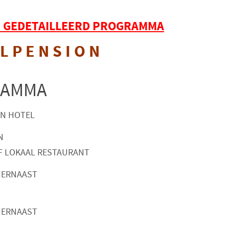
J
GEDETAILLEERD PROGRAMMA
L P E N S I O N
RAMMA
IN HOTEL
N
F LOKAAL RESTAURANT
IERNAAST
IERNAAST