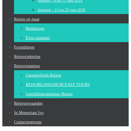
Albanië – 4 tot 11 juni 2019
Armenië – 15 tot 25 juni 2019
Reizen op maat
Rondreizen
Even tussenuit
Formulieren
Reisverzekering
Reisvergunning
Garantiefonds Reizen
REISORGANISATOR EASY TOURS
Geschillencommissie Reizen
Reisvoorwaarden
In Memoriam Ivo
Contactgegevens