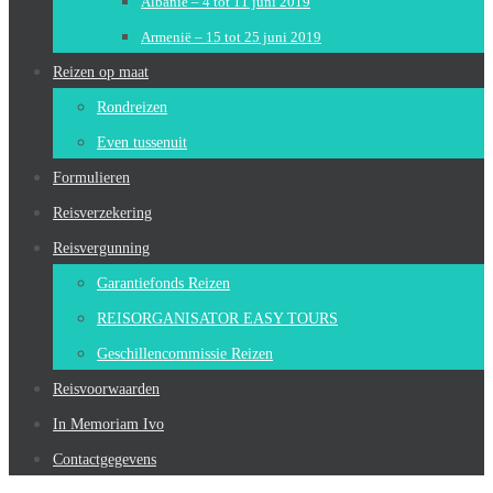
Albanië – 4 tot 11 juni 2019
Armenië – 15 tot 25 juni 2019
Reizen op maat
Rondreizen
Even tussenuit
Formulieren
Reisverzekering
Reisvergunning
Garantiefonds Reizen
REISORGANISATOR EASY TOURS
Geschillencommissie Reizen
Reisvoorwaarden
In Memoriam Ivo
Contactgegevens