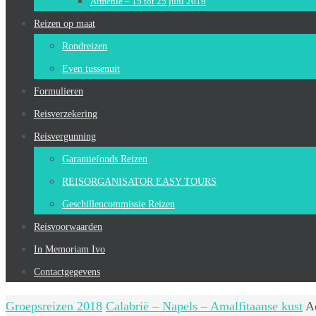
Armenië – 15 tot 25 juni 2019
Reizen op maat
Rondreizen
Even tussenuit
Formulieren
Reisverzekering
Reisvergunning
Garantiefonds Reizen
REISORGANISATOR EASY TOURS
Geschillencommissie Reizen
Reisvoorwaarden
In Memoriam Ivo
Contactgegevens
Home
Groepsreizen 2018
Calabrië – Napels – Amalfitaanse kust
A